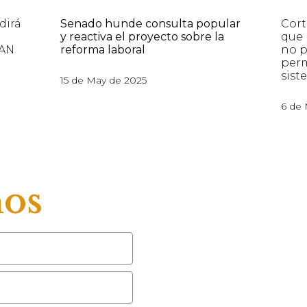
dirá
Senado hunde consulta popular
Cort
y reactiva el proyecto sobre la
que 
CAN
reforma laboral
no p
perm
sist
15 de May de 2025
6 de 
nos