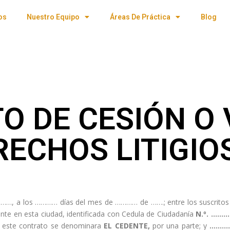
os
Nuestro Equipo
Áreas De Práctica
Blog
O DE CESIÓN O 
RECHOS LITIGIO
………, a los ………… días del mes de ………… de …….; entre los suscrito
ente en esta ciudad, identificada con Cedula de Ciudadanía
N.º. ……
e este contrato se denominara
EL CEDENTE,
por una parte; y
………