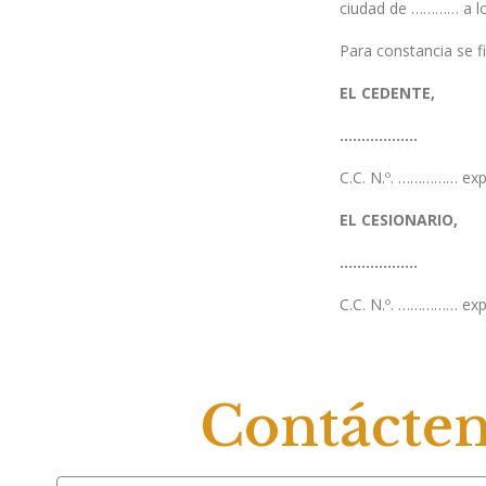
ciudad de ………… a l
Para constancia se 
EL CEDENTE,
………………
C.C. N.º. …………… ex
EL CESIONARIO,
………………
C.C. N.º. …………… ex
Contácte