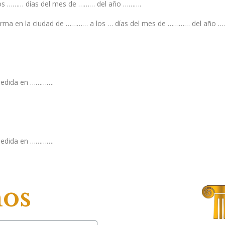
os ……… días del mes de ……… del año ……….
firma en la ciudad de ………… a los … días del mes de ………… del año 
pedida en ………….
pedida en ………….
nos