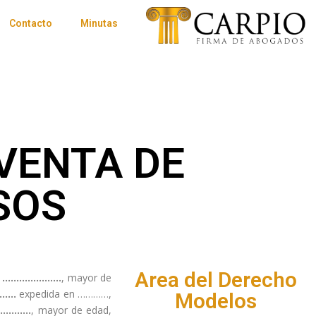
Contacto
Minutas
VENTA DE
SOS
Area del Derecho
s
…………………
, mayor de
………
expedida en …………,
Modelos
…………
, mayor de edad,