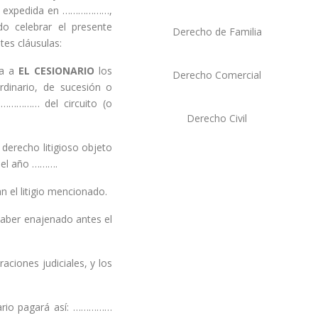
expedida en ………………,
do celebrar el presente
Derecho de Familia
tes cláusulas:
ta a
EL CESIONARIO
los
Derecho Comercial
dinario, de sucesión o
…………… del circuito (o
Derecho Civil
derecho litigioso objeto
 del año ……….
 el litigio mencionado.
haber enajenado antes el
aciones judiciales, y los
nario pagará así: ……………