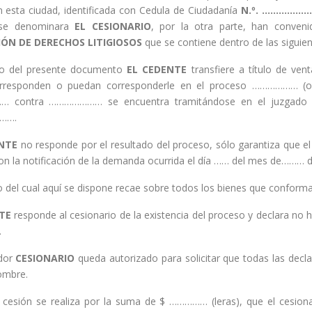
n esta ciudad, identificada con Cedula de Ciudadanía
N.º. ………………
 se denominara
EL CESIONARIO
, por la otra parte, han conveni
ÓN DE DERECHOS LITIGIOSOS
que se contiene dentro de las siguien
o del presente documento
EL CEDENTE
transfiere a título de ven
rresponden o puedan corresponderle en el proceso ……………… (or
…… contra ………………… se encuentra tramitándose en el juzgado 
……….
NTE
no responde por el resultado del proceso, sólo garantiza que el 
con la notificación de la demanda ocurrida el día …… del mes de………
 del cual aquí se dispone recae sobre todos los bienes que conforman
TE
responde al cesionario de la existencia del proceso y declara no 
.
dor
CESIONARIO
queda autorizado para solicitar que todas las declar
nombre.
cesión se realiza por la suma de $ …………… (leras), que el cesio