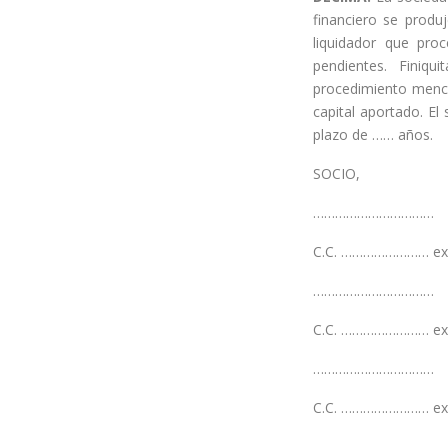
financiero se produ
liquidador que proc
pendientes. Finiq
procedimiento menci
capital aportado. E
plazo de …… años.
SOCIO,
……………………………
C.C. …………………… ex
……………………………
C.C. …………………… ex
……………………………
C.C. …………………… ex