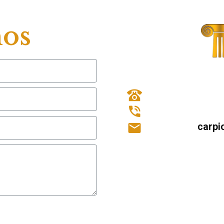
nos
carp