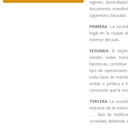
vigente, domiciliad
documento manifest
siguientes cláusulas:
PRIMERA.
La socied
legal en la ciudad 
exterior del país.
SEGUNDA.
El objet
vender, ceder, tran
hipotecas, constitui
tipo de operaciones 
toda clase de mandat
visible o jurídica a 
concesión que le otor
TERCERA
. La socie
retirarse de la mism
…… días de notific
sociedad, debiendo a