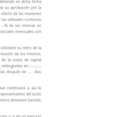
debiendo en dicha fecha
ia su aprobación por la
 efecto de las reuniones
r las utilidades conforme
el ……% de las mismas en
 parciales mensuales con
olicitare su retiro de la
a reunión de los mismos,
r de la cuota de capital
án reintegradas en …………
cial, después de …… días
ad continuará si así lo
 representantes del socio
 estos deseasen hacerlo;
cios o si en un ejercicio