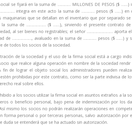
 social se fijará en la suma de ………… MILLONES DE PESOS ($ ……) in
…………… integra en este acto la suma de ………… pesos ($ ……) en din
maquinarias que se detallan en el inventario que por separado se 
 la suma de ……………… ($ ……), sirviendo el presente contrato de tí
iedad, al ser bienes no registrables; el señor …………………… aporta 
dad de ………………, avaluado en la suma de ………… pesos ($ ……) y su 
 de todos los socios de la sociedad.
ración de la sociedad y el uso de la firma social está a cargo indi
socio que realice alguna operación en nombre de la sociedad rendir
 fin de lograr el objeto social los administradores pueden realiz
stén prohibidas por este contrato, como ser la parte indivisa de los
erecho real sobre ellos.
ibido a los socios utilizar la firma social en asuntos extraños a la s
ceros o beneficio personal, bajo pena de indemnización por los da
Así mismo los socios no podrán realizarán operaciones en competen
n forma personal o por terceras personas, salvo autorización por es
de duda se entenderá que se ha actuado sin autorización.