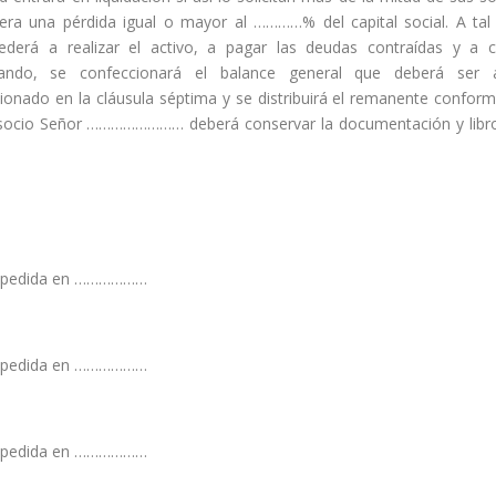
jera una pérdida igual o mayor al …………% del capital social. A ta
ederá a realizar el activo, a pagar las deudas contraídas y a c
uitando, se confeccionará el balance general que deberá ser
onado en la cláusula séptima y se distribuirá el remanente conform
l socio Señor …………………… deberá conservar la documentación y libro
pedida en ………………
pedida en ………………
pedida en ………………