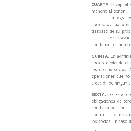
CUARTA.
El capital
manera: El señor …
……………… integra las 
socios, avaluado en
traspaso de su prop
…………, de la locali
condominio a nombre
QUINTA.
La administ
socios; debiendo el 
los demás socios. A
operaciones que no e
creación de ningún d
SEXTA.
Les está proh
obligaciones de ter
conducta ocasione. 
contratar con ésta e
los socios. En caso 