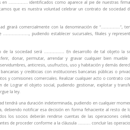
os en ……………… identificados como aparece al pie de nuestras firmas
amos que es nuestra voluntad celebrar un contrato de sociedad d
ad girará comercialmente con la denominación de “………………”, teni
de ……………………, pudiendo establecer sucursales, filiales y represent
o de la sociedad será ………………. En desarrollo de tal objeto la s
sferir, donar, permutar, arrendar y gravar cualquier bien mueble
r servidumbres, anticresis, usufructos, uso y habitación y demás derec
bancarias y crediticias con instituciones bancarias públicas o priva
os y comisiones comerciales. Realizar cualquier acto o contrato co
fin de Lograr el objeto social, pudiendo gestionar, explotar y transfer
gue la ley.
dad tendrá una duración indeterminada, pudiendo en cualquier mome
a, debiendo notificar esa decisión en forma fehaciente al resto de l
ados los socios deberán rendirse cuentas de las operaciones cel
ntes de proceder conforme a la cláusula ………… concluir las operacio