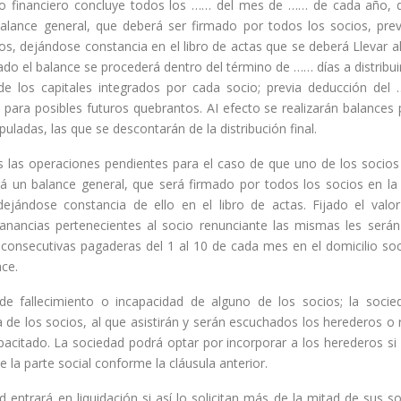
cio financiero concluye todos los …… del mes de …… de cada año, 
alance general, que deberá ser firmado por todos los socios, prev
s, dejándose constancia en el libro de actas que se deberá Llevar al
ado el balance se procederá dentro del término de …… días a distribui
 de los capitales integrados por cada socio; previa deducción d
para posibles futuros quebrantos. AI efecto se realizarán balances
puladas, las que se descontarán de la distribución final.
s las operaciones pendientes para el caso de que uno de los socios s
ará un balance general, que será firmado por todos los socios en l
dejándose constancia de ello en el libro de actas. Fijado el valo
anancias pertenecientes al socio renunciante las mismas les ser
consecutivas pagaderas del 1 al 10 de cada mes en el domicilio so
ce.
 fallecimiento o incapacidad de alguno de los socios; la socied
a de los socios, al que asistirán y serán escuchados los herederos o
acitado. La sociedad podrá optar por incorporar a los herederos si
 la parte social conforme la cláusula anterior.
 entrará en liquidación si así lo solicitan más de la mitad de sus so