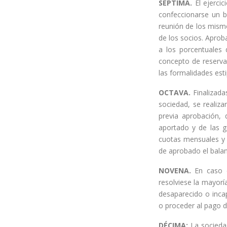
SÉPTIMA.
El ejerci
confeccionarse un b
reunión de los mismo
de los socios. Aprob
a los porcentuales
concepto de reserva 
las formalidades esti
OCTAVA.
Finalizada
sociedad, se realiz
previa aprobación, 
aportado y de las g
cuotas mensuales y 
de aprobado el balan
NOVENA.
En caso de
resolviese la mayorí
desaparecido o incap
o proceder al pago de
DÉCIMA:
La sociedad