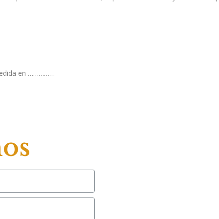
pedida en ……………
nos