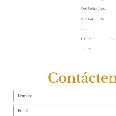
Del Señor Juez,
Atentamente,
………………
C.C. N.º …………… Ex
T.P. N.º ……………
Contácte