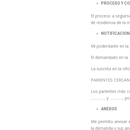
PROCESO Y C
El proceso a seguirs
de residencia de la 
NOTIFICACION
Mi poderdante en la
El demandado en la …
La suscrita en la ofi
PARIENTES CERCAN
Los parientes más ce
………….. y …………, por p
ANEXOS
Me permito anexar el
la demanda y sus ane