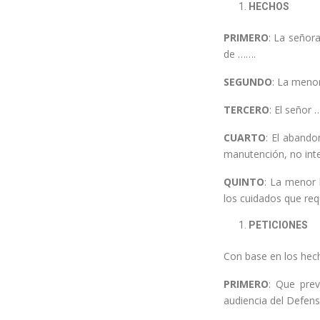
HECHOS
PRIMERO
: La señor
de …….
SEGUNDO
: La meno
TERCERO
: El señor
CUARTO
: El abando
manutención, no inten
QUINTO
: La menor 
los cuidados que req
PETICIONES
Con base en los hecho
PRIMERO
: Que prev
audiencia del Defens