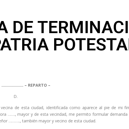
 DE TERMINACI
PATRIA POTESTA
DE ………………. – REPARTO –
 D.
cina de esta ciudad, identificada como aparece al pie de mi fir
ora ……., mayor y de esta vecindad, me permito formular demanda de
eñor ……….., también mayor y vecino de esta ciudad.