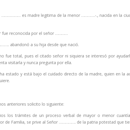
a ……………… es madre legitima de la menor ………….-., nacida en la ci
r fue reconocida por el señor …………
 ……….. abandonó a su hija desde que nació.
no fue total, pues el citado señor ni siquiera se interesó por ayuda
ta visitarla y nunca pregunta por ella.
ha estado y está bajo el cuidado directo de la madre, quien en la ac
uiere.
s anteriores solicito lo siguiente:
ios los trámites de un proceso verbal de mayor o menor cuantía,
or de Familia, se prive al Señor ……………. de la patria potestad que tie