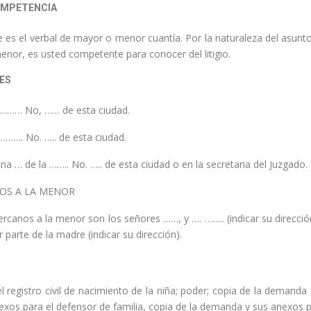
OMPETENCIA
e es el verbal de mayor o menor cuantía. Por la naturaleza del asunto
menor, es usted competente para conocer del litigio.
ES
 ……… No, …… de esta ciudad.
……. No. ….. de esta ciudad.
cina … de la …….. No. ….. de esta ciudad o en la secretaria del Juzgado.
OS A LA MENOR
rcanos a la menor son los señores ……, y …. …….. (indicar su dirección
arte de la madre (indicar su dirección).
 registro civil de nacimiento de la niña; poder; copia de la demanda 
xos para el defensor de familia, copia de la demanda y sus anexos pa