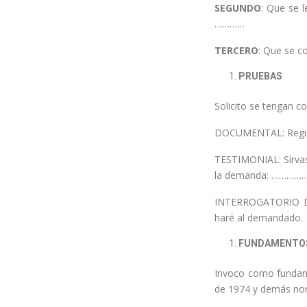
SEGUNDO
: Que se l
…………
TERCERO
: Que se c
PRUEBAS
Solicito se tengan co
DOCUMENTAL: Registr
TESTIMONIAL: Sírvas
la demanda: ………………
INTERROGATORIO DE 
haré al demandado.
FUNDAMENTO
Invoco como fundamen
de 1974 y demás nor