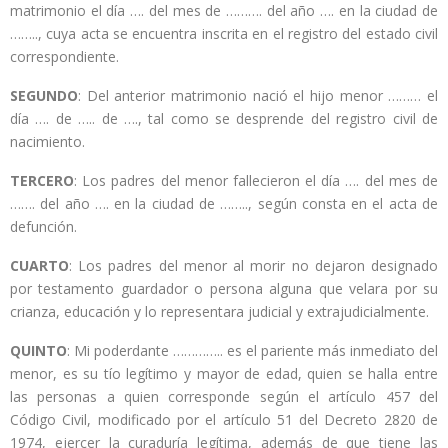
matrimonio el día …. del mes de ………. del año …. en la ciudad de
…….., cuya acta se encuentra inscrita en el registro del estado civil
correspondiente.
SEGUNDO
: Del anterior matrimonio nació el hijo menor ……… el
día …. de ….. de …., tal como se desprende del registro civil de
nacimiento.
TERCERO
: Los padres del menor fallecieron el día …. del mes de
……. del año …. en la ciudad de …….., según consta en el acta de
defunción.
CUARTO
: Los padres del menor al morir no dejaron designado
por testamento guardador o persona alguna que velara por su
crianza, educación y lo representara judicial y extrajudicialmente.
QUINTO
: Mi poderdante ………….. es el pariente más inmediato del
menor, es su tío legítimo y mayor de edad, quien se halla entre
las personas a quien corresponde según el artículo 457 del
Código Civil, modificado por el artículo 51 del Decreto 2820 de
1974, ejercer la curaduría legítima, además de que tiene las